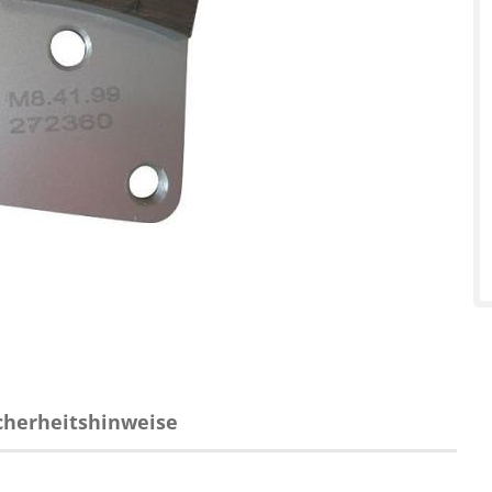
Diamant-Schl
Schwamborn
Diamant-Schl
Scanmaskin+
Diamant-Schl
Lavina, Janser
Diamant-Schl
Klindex
Diamant-Bode
250 mm
Diamant-Bode
300 mm
Diamant-Bode
cherheitshinweise