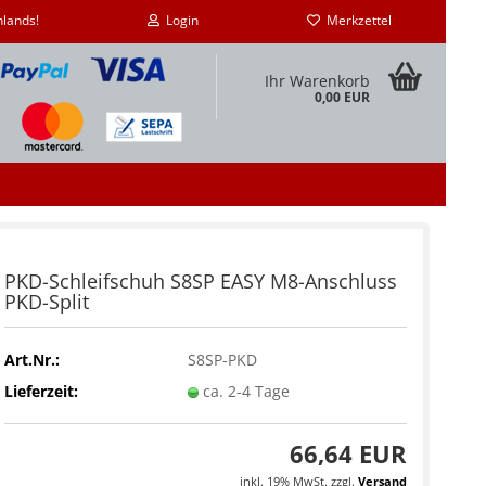
hlands!
Login
Merkzettel
Ihr Warenkorb
0,00 EUR
PKD-Schleifschuh S8SP EASY M8-Anschluss
PKD-Split
eifschuh M6-
eifschuh M8-
Art.Nr.:
S8SP-PKD
Lieferzeit:
ca. 2-4 Tage
eifschuh für
66,64 EUR
eifschuh mit U-
inkl. 19% MwSt. zzgl.
Versand