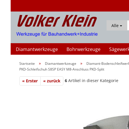
Alle
Diamantwerkzeuge
Bohrwerkzeuge
Sägewer
»
»
Startseite
Diamantwerkzeuge
Diamant-Bodenschleifwer
PKD-Schleifschuh S8SP EASY M8-Anschluss PKD-Split
Beton / Universal
6
Artikel in dieser Kategorie
« Erster
« zurück
Asphalt / abrasiv
Fliesen / Feinsteinzeug
Spezial-Anwendungen