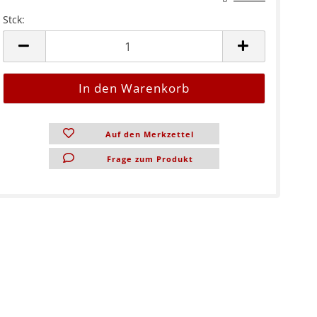
eifschuh für
Stck:
Stck
eifschuh für
Wolff
eifschuh für
, Linolit
eifschuh für
Auf den Merkzettel
n-Schleifteller Ø
Frage zum Produkt
n-Schleifteller Ø
n-Polierpads