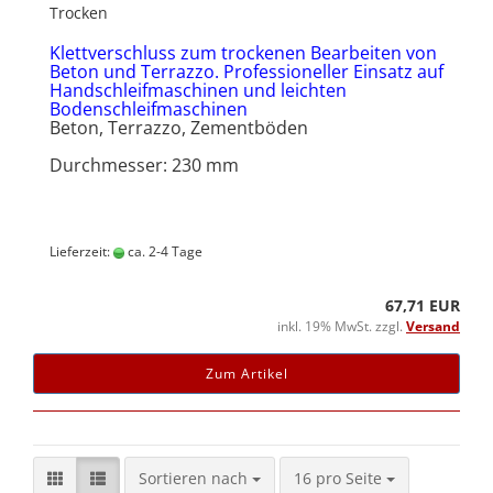
Trocken
Klettverschluss zum trockenen Bearbeiten von
Beton und Terrazzo. Professioneller Einsatz auf
Handschleifmaschinen und leichten
Bodenschleifmaschinen
Beton, Terrazzo, Zementböden
Durchmesser: 230 mm
Lieferzeit:
ca. 2-4 Tage
67,71 EUR
inkl. 19% MwSt. zzgl.
Versand
Zum Artikel
Sortieren nach
pro Seite
Sortieren nach
16 pro Seite