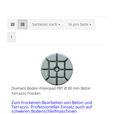
Sortieren nach
pro Seite
Sortieren nach
16 pro Seite
1
Diamant-Boden-Polierpad PBT Ø 80 mm Beton
Terrazzo Trocken
Zum trockenen Bearbeiten von Beton und
Terrazzo. Professioneller Einsatz auch auf
schweren Bodenschleifmaschinen