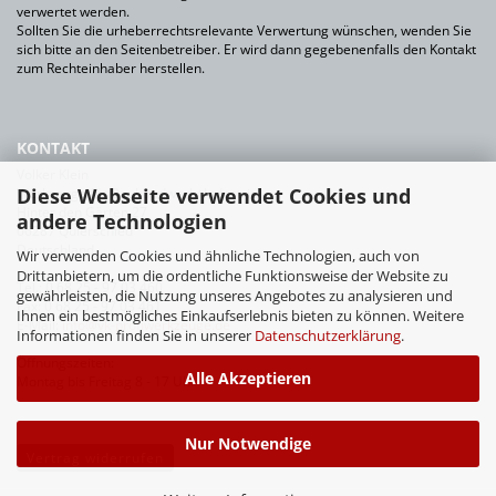
verwertet werden.
Sollten Sie die urheberrechtsrelevante Verwertung wünschen, wenden Sie
sich bitte an den Seitenbetreiber. Er wird dann gegebenenfalls den Kontakt
zum Rechteinhaber herstellen.
KONTAKT
Volker Klein
Diese Webseite verwendet Cookies und
Werkzeuge für Bauhandwerk+Industrie
Hinter den Gärten 27
andere Technologien
66287 Quierschied
Deutschland
Wir verwenden Cookies und ähnliche Technologien, auch von
Drittanbietern, um die ordentliche Funktionsweise der Website zu
Tel.: 0 68 25 - 97 03 460
gewährleisten, die Nutzung unseres Angebotes zu analysieren und
Fax: 0 68 25 - 97 03 461
Ihnen ein bestmögliches Einkaufserlebnis bieten zu können. Weitere
E-Mail:
info@vk-profiwerkzeuge.de
Informationen finden Sie in unserer
Datenschutzerklärung
.
Öffnungszeiten:
Alle Akzeptieren
Montag bis Freitag 8 - 17 Uhr
Nur Notwendige
Vertrag widerrufen