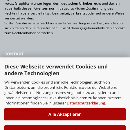
Fotos, Graphiken) unterliegen dem deutschen Urheberrecht und dürfen
außerhalb dessen Grenzen nur mit ausdrücklicher Zustimmung des
Rechteinhabers vervielfältigt, bearbeitet, verbreitet oder auf andere Weise
verwertet werden.
Sollten Sie die urheberrechtsrelevante Verwertung wünschen, wenden Sie
sich bitte an den Seitenbetreiber. Er wird dann gegebenenfalls den Kontakt
zum Rechteinhaber herstellen.
KONTAKT
Volker Klein
Diese Webseite verwendet Cookies und
Werkzeuge für Bauhandwerk+Industrie
Hinter den Gärten 27
andere Technologien
66287 Quierschied
Deutschland
Wir verwenden Cookies und ähnliche Technologien, auch von
Drittanbietern, um die ordentliche Funktionsweise der Website zu
Tel.: 0 68 25 - 97 03 460
gewährleisten, die Nutzung unseres Angebotes zu analysieren und
Fax: 0 68 25 - 97 03 461
Ihnen ein bestmögliches Einkaufserlebnis bieten zu können. Weitere
E-Mail:
info@vk-profiwerkzeuge.de
Informationen finden Sie in unserer
Datenschutzerklärung
.
Öffnungszeiten:
Alle Akzeptieren
Montag bis Freitag 8 - 17 Uhr