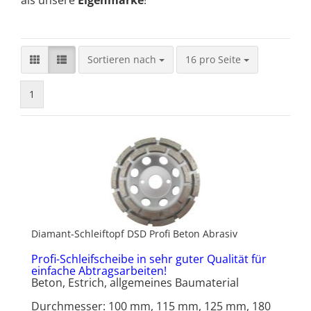
als unsere
Eigenmarke
!
Sortieren nach
pro Seite
Sortieren nach
16 pro Seite
1
Diamant-Schleiftopf DSD Profi Beton Abrasiv
Profi-Schleifscheibe in sehr guter Qualität für
einfache Abtragsarbeiten!
Beton, Estrich, allgemeines Baumaterial
Durchmesser: 100 mm, 115 mm, 125 mm, 180