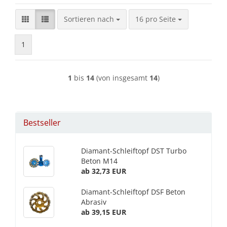
Sortieren nach
pro Seite
Sortieren nach
16 pro Seite
1
1
bis
14
(von insgesamt
14
)
Bestseller
Diamant-Schleiftopf DST Turbo
Beton M14
ab 32,73 EUR
Diamant-Schleiftopf DSF Beton
Abrasiv
ab 39,15 EUR