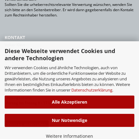
Sollten Sie die urheberrechtsrelevante Verwertung wünschen, wenden Sie
sich bitte an den Seitenbetreiber. Er wird dann gegebenenfalls den Kontakt
zum Rechteinhaber herstellen.
KONTAKT
Volker Klein
Diese Webseite verwendet Cookies und
Werkzeuge für Bauhandwerk+Industrie
Hinter den Gärten 27
andere Technologien
66287 Quierschied
Deutschland
Wir verwenden Cookies und ähnliche Technologien, auch von
Drittanbietern, um die ordentliche Funktionsweise der Website zu
Tel.: 0 68 25 - 97 03 460
gewährleisten, die Nutzung unseres Angebotes zu analysieren und
Fax: 0 68 25 - 97 03 461
Ihnen ein bestmögliches Einkaufserlebnis bieten zu können. Weitere
E-Mail:
info@vk-profiwerkzeuge.de
Informationen finden Sie in unserer
Datenschutzerklärung
.
Öffnungszeiten:
Alle Akzeptieren
Montag bis Freitag 8 - 17 Uhr
Nur Notwendige
Vertrag widerrufen
Weitere Informationen