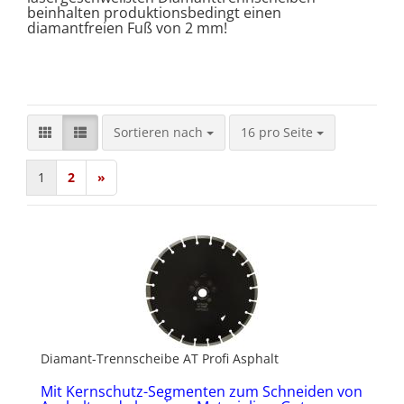
beinhalten produktionsbedingt einen
diamantfreien Fuß von 2 mm!
Sortieren nach
pro Seite
Sortieren nach
16 pro Seite
1
2
»
Diamant-Trennscheibe AT Profi Asphalt
Mit Kernschutz-Segmenten zum Schneiden von