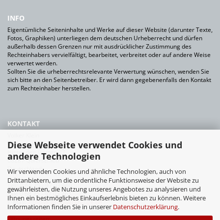
INFO
Eigentümliche Seiteninhalte und Werke auf dieser Website (darunter Texte,
Fotos, Graphiken) unterliegen dem deutschen Urheberrecht und dürfen
außerhalb dessen Grenzen nur mit ausdrücklicher Zustimmung des
Rechteinhabers vervielfältigt, bearbeitet, verbreitet oder auf andere Weise
verwertet werden.
Sollten Sie die urheberrechtsrelevante Verwertung wünschen, wenden Sie
sich bitte an den Seitenbetreiber. Er wird dann gegebenenfalls den Kontakt
zum Rechteinhaber herstellen.
KONTAKT
Volker Klein
Diese Webseite verwendet Cookies und
Werkzeuge für Bauhandwerk+Industrie
Hinter den Gärten 27
andere Technologien
66287 Quierschied
Deutschland
Wir verwenden Cookies und ähnliche Technologien, auch von
Drittanbietern, um die ordentliche Funktionsweise der Website zu
Tel.: 0 68 25 - 97 03 460
gewährleisten, die Nutzung unseres Angebotes zu analysieren und
Fax: 0 68 25 - 97 03 461
Ihnen ein bestmögliches Einkaufserlebnis bieten zu können. Weitere
E-Mail:
info@vk-profiwerkzeuge.de
Informationen finden Sie in unserer
Datenschutzerklärung
.
Öffnungszeiten: