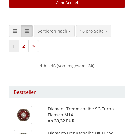
Zum Artikel
Sortieren nach
pro Seite
Sortieren nach
16 pro Seite
1
2
»
1
bis
16
(von insgesamt
30
)
Bestseller
Diamant-Trennscheibe SG Turbo
Flansch M14
ab 33,32 EUR
Diamant-Trennscheibe BX Turbo