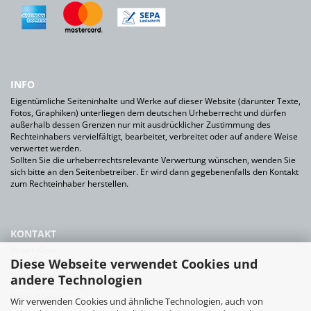
INFO
Eigentümliche Seiteninhalte und Werke auf dieser Website (darunter Texte,
Fotos, Graphiken) unterliegen dem deutschen Urheberrecht und dürfen
außerhalb dessen Grenzen nur mit ausdrücklicher Zustimmung des
Rechteinhabers vervielfältigt, bearbeitet, verbreitet oder auf andere Weise
verwertet werden.
Sollten Sie die urheberrechtsrelevante Verwertung wünschen, wenden Sie
sich bitte an den Seitenbetreiber. Er wird dann gegebenenfalls den Kontakt
zum Rechteinhaber herstellen.
KONTAKT
Volker Klein
Diese Webseite verwendet Cookies und
Werkzeuge für Bauhandwerk+Industrie
Hinter den Gärten 27
andere Technologien
66287 Quierschied
Deutschland
Wir verwenden Cookies und ähnliche Technologien, auch von