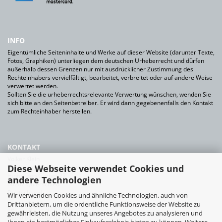
INFO
Eigentümliche Seiteninhalte und Werke auf dieser Website (darunter Texte,
Fotos, Graphiken) unterliegen dem deutschen Urheberrecht und dürfen
außerhalb dessen Grenzen nur mit ausdrücklicher Zustimmung des
Rechteinhabers vervielfältigt, bearbeitet, verbreitet oder auf andere Weise
verwertet werden.
Sollten Sie die urheberrechtsrelevante Verwertung wünschen, wenden Sie
sich bitte an den Seitenbetreiber. Er wird dann gegebenenfalls den Kontakt
zum Rechteinhaber herstellen.
KONTAKT
Volker Klein
Diese Webseite verwendet Cookies und
Werkzeuge für Bauhandwerk+Industrie
Hinter den Gärten 27
andere Technologien
66287 Quierschied
Deutschland
Wir verwenden Cookies und ähnliche Technologien, auch von
Drittanbietern, um die ordentliche Funktionsweise der Website zu
Tel.: 0 68 25 - 97 03 460
gewährleisten, die Nutzung unseres Angebotes zu analysieren und
Fax: 0 68 25 - 97 03 461
Ihnen ein bestmögliches Einkaufserlebnis bieten zu können. Weitere